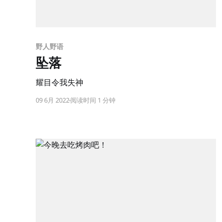
野人野语
坠落
耀目令我失神
09 6月 2022
阅读时间 1 分钟