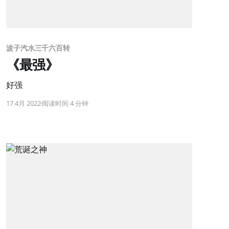
波子汽水三千六百转
《最强》
好强
17 4月 2022
阅读时间 4 分钟