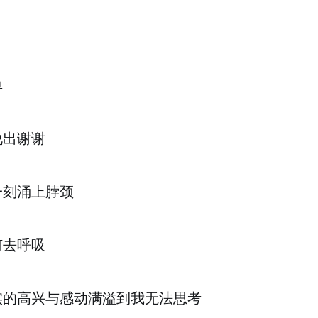
单
说出谢谢
一刻涌上脖颈
何去呼吸
实的高兴与感动满溢到我无法思考