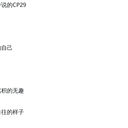
说的CP29
的自己
累积的无趣
向往的样子