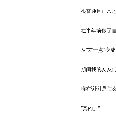
很普通且正常
在半年前做了
从“差一点”变
期间我的友友
唯有谢谢是怎
“真的。”