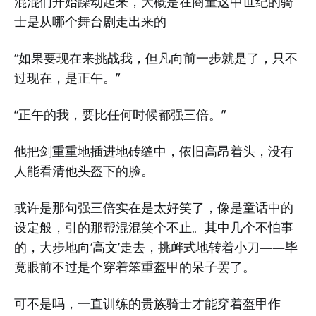
混混们开始躁动起来，大概是在商量这中世纪的骑
士是从哪个舞台剧走出来的
“如果要现在来挑战我，但凡向前一步就是了，只不
过现在，是正午。”
“正午的我，要比任何时候都强三倍。”
他把剑重重地插进地砖缝中，依旧高昂着头，没有
人能看清他头盔下的脸。
或许是那句强三倍实在是太好笑了，像是童话中的
设定般，引的那帮混混笑个不止。其中几个不怕事
的，大步地向‘高文’走去，挑衅式地转着小刀——毕
竟眼前不过是个穿着笨重盔甲的呆子罢了。
可不是吗，一直训练的贵族骑士才能穿着盔甲作