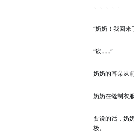
。。。。。
“奶奶！我回来
“诶......”
奶奶的耳朵从
奶奶在缝制衣
要说的话，奶
极。