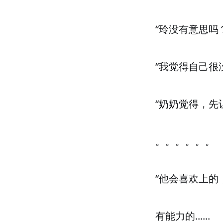
“玲没有意思吗
“我觉得自己很
“奶奶觉得，先
。。。。。。
“他会喜欢上的
有能力的......