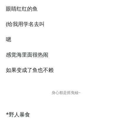
眼睛红红的鱼
(给我用学名去叫
嗯
感觉海里面很热闹
如果变成了鱼也不赖
身心都是摇曳鳗~
*野人暴食